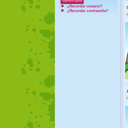
Identificarse
¿Recordar usuario?
¿Recordar contraseña?